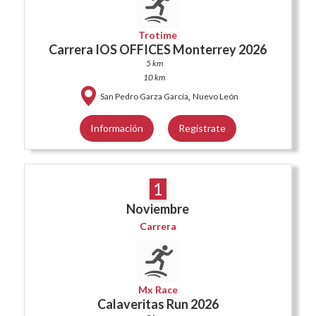
Trotime
Carrera IOS OFFICES Monterrey 2026
5 km
10 km
,
San Pedro Garza García
Nuevo León
Información
Regístrate
1
Noviembre
Carrera
Mx Race
Calaveritas Run 2026