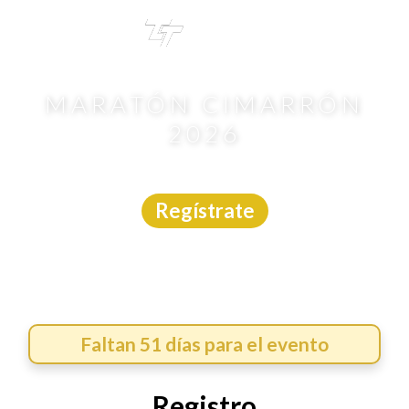
TRI
TOUR
MARATÓN CIMARRÓN
2026
MTB
|
Guanajuato
|
Meta Deportiva
|
27/9/2026
Regístrate
Faltan 51 días para el evento
Registro