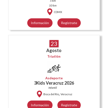
5 km
10 km
CDMX
Información
Regístrate
23
Agosto
Triatlón
Asdeporte
3Kids Veracruz 2026
Infantil
,
Boca del Río
Veracruz
Información
Regístrate