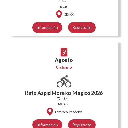
5 km
10 km
CDMX
Información
Regístrate
9
Agosto
Ciclismo
Reto Aspid Morelos Mágico 2026
72.4 km
140 km
,
Temixco
Morelos
Información
Regístrate