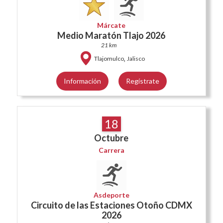
Márcate
Medio Maratón Tlajo 2026
21 km
,
Tlajomulco
Jalisco
Información
Regístrate
18
Octubre
Carrera
Asdeporte
Circuito de las Estaciones Otoño CDMX
2026