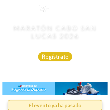
TRI
TOUR
MARATÓN CABO SAN
LUCAS 2026
Carrera
|
B.C.S.
|
Asdeporte
|
18/1/2026
Regístrate
El evento ya ha pasado