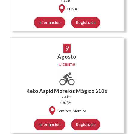
10 km
CDMX
Información
Regístrate
9
Agosto
Ciclismo
Reto Aspid Morelos Mágico 2026
72.4 km
140 km
,
Temixco
Morelos
Información
Regístrate