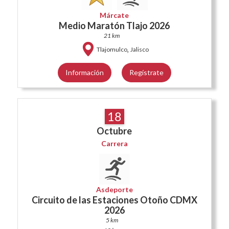
Márcate
Medio Maratón Tlajo 2026
21 km
,
Tlajomulco
Jalisco
Información
Regístrate
18
Octubre
Carrera
Asdeporte
Circuito de las Estaciones Otoño CDMX
2026
5 km