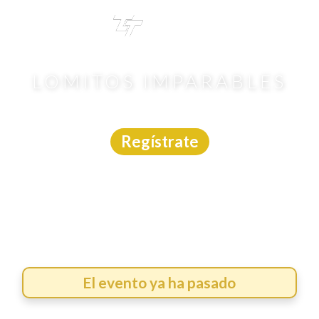
TRI
TOUR
LOMITOS IMPARABLES
Carrera
|
Puebla
|
Chronostart
|
19/7/2026
Regístrate
El evento ya ha pasado