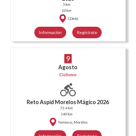
5 km
10 km
CDMX
Información
Regístrate
9
Agosto
Ciclismo
Reto Aspid Morelos Mágico 2026
72.4 km
140 km
,
Temixco
Morelos
Información
Regístrate