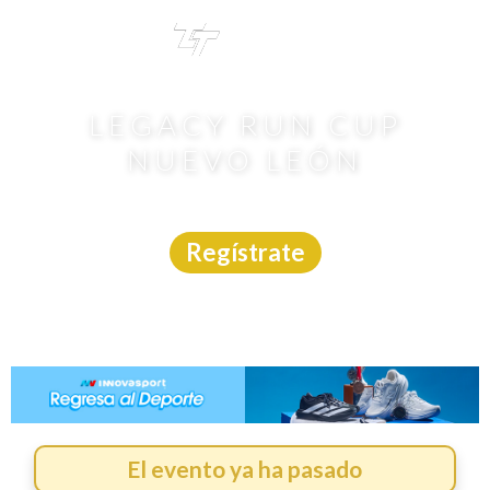
TRI
TOUR
LEGACY RUN CUP
NUEVO LEÓN
Carrera
|
Nuevo León
|
HUB Sports
|
26/4/2026
Regístrate
El evento ya ha pasado