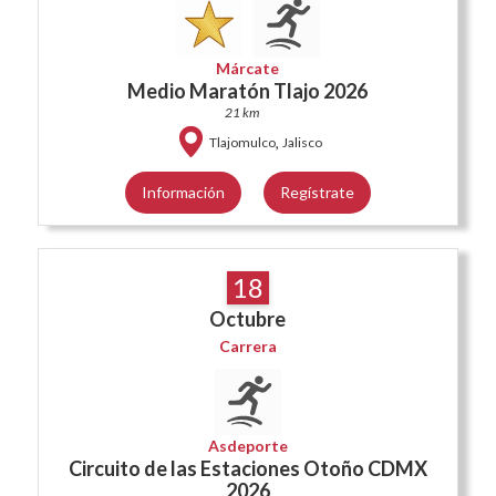
Márcate
Medio Maratón Tlajo 2026
21 km
,
Tlajomulco
Jalisco
Información
Regístrate
18
Octubre
Carrera
Asdeporte
Circuito de las Estaciones Otoño CDMX
2026