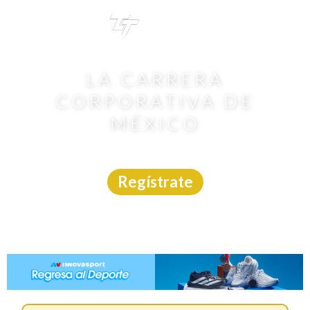
TRI
TOUR
LA CARRERA
CORPORATIVA DE
MÉXICO
Carrera
|
CDMX
|
Márcate
|
15/11/2026
Regístrate