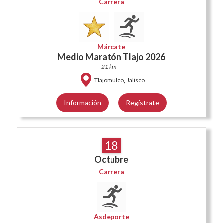
Carrera
Márcate
Medio Maratón Tlajo 2026
21 km
,
Tlajomulco
Jalisco
Información
Regístrate
18
Octubre
Carrera
Asdeporte