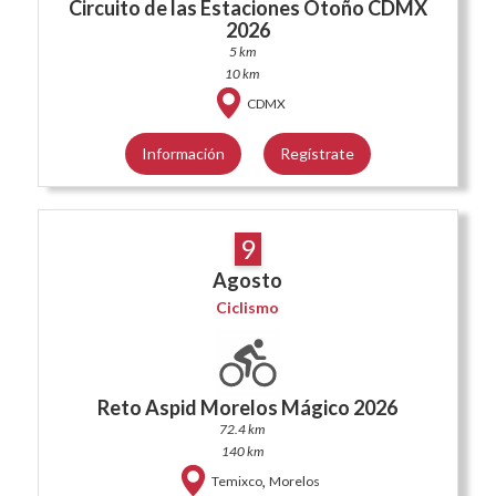
Circuito de las Estaciones Otoño CDMX
2026
5 km
10 km
CDMX
Información
Regístrate
9
Agosto
Ciclismo
Reto Aspid Morelos Mágico 2026
72.4 km
140 km
,
Temixco
Morelos