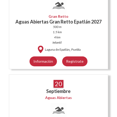
Gran Retto
Aguas Abiertas Gran Retto Epatlán 2027
500 m
1.5 km
4 km
Infantil
,
Laguna de Epatlán
Puebla
Información
Regístrate
20
Septiembre
Aguas Abiertas