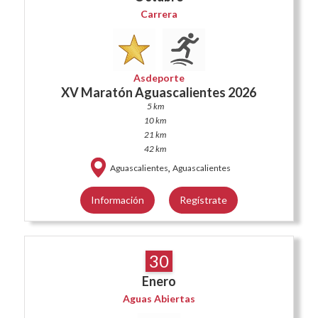
Carrera
Asdeporte
XV Maratón Aguascalientes 2026
5 km
10 km
21 km
42 km
,
Aguascalientes
Aguascalientes
Información
Regístrate
30
Enero
Aguas Abiertas