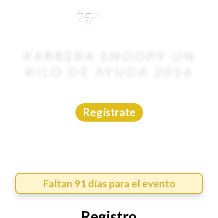
TRI
TOUR
KARRERA SNOOPY UN
KILO DE AYUDA 2026
Carrera
|
CDMX
|
Asdeporte
|
8/11/2026
Regístrate
Faltan 91 días para el evento
Registro