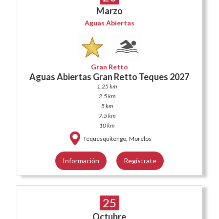
Marzo
Aguas Abiertas
Gran Retto
Aguas Abiertas Gran Retto Teques 2027
1.25 km
2.5 km
5 km
7.5 km
10 km
,
Tequesquitengo
Morelos
Información
Regístrate
25
Octubre