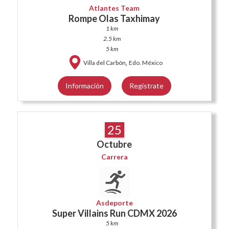
Atlantes Team
Rompe Olas Taxhimay
1 km
2.5 km
5 km
,
Villa del Carbón
Edo. México
Información
Regístrate
25
Octubre
Carrera
Asdeporte
Super Villains Run CDMX 2026
5 km