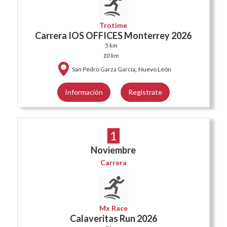
Trotime
Carrera IOS OFFICES Monterrey 2026
5 km
10 km
,
San Pedro Garza García
Nuevo León
Información
Regístrate
1
Noviembre
Carrera
Mx Race
Calaveritas Run 2026