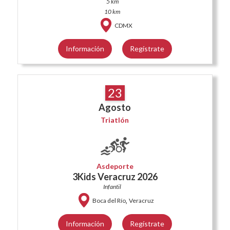
5 km
10 km
CDMX
Información
Regístrate
23
Agosto
Triatlón
Asdeporte
3Kids Veracruz 2026
Infantil
,
Boca del Río
Veracruz
Información
Regístrate