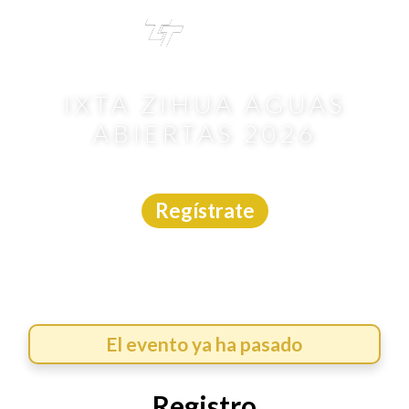
TRI
TOUR
IXTA ZIHUA AGUAS
ABIERTAS 2026
Aguas Abiertas
|
Guerrero
|
Tim3
|
25/4/2026
Regístrate
El evento ya ha pasado
Registro