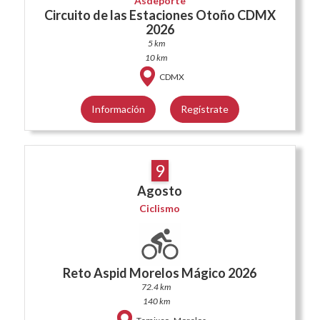
Asdeporte
Circuito de las Estaciones Otoño CDMX
2026
5 km
10 km
CDMX
Información
Regístrate
9
Agosto
Ciclismo
Reto Aspid Morelos Mágico 2026
72.4 km
140 km