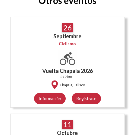
Otros eventos
26
Septiembre
Ciclismo
Vuelta Chapala 2026
212 km
,
Chapala
Jalisco
Información
Regístrate
11
Octubre