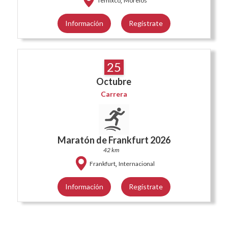
,
Temixco
Morelos
Información
Regístrate
25
Octubre
Carrera
Maratón de Frankfurt 2026
42 km
,
Frankfurt
Internacional
Información
Regístrate