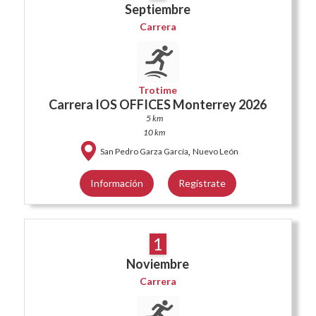
Septiembre
Carrera
Trotime
Carrera IOS OFFICES Monterrey 2026
5 km
10 km
,
San Pedro Garza García
Nuevo León
Información
Regístrate
1
Noviembre
Carrera