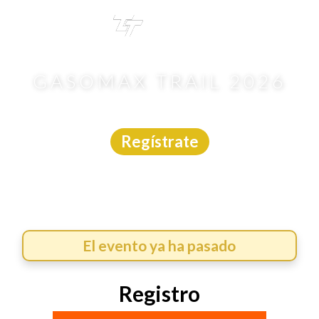
TRI
TOUR
GASOMAX TRAIL 2026
Carrera Trail
|
S.L.P.
|
Asdeporte
|
31/5/2026
Regístrate
El evento ya ha pasado
Registro