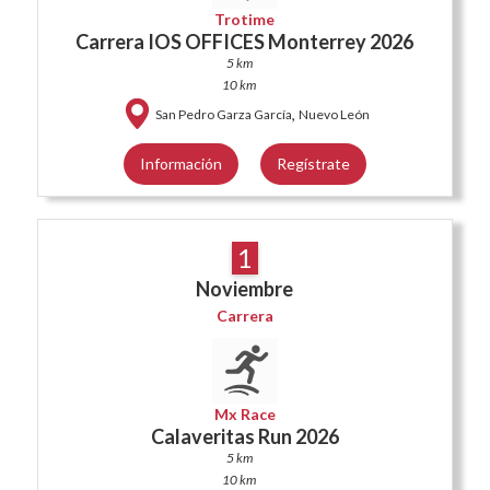
Trotime
Carrera IOS OFFICES Monterrey 2026
5 km
10 km
,
San Pedro Garza García
Nuevo León
Información
Regístrate
1
Noviembre
Carrera
Mx Race
Calaveritas Run 2026
5 km
10 km