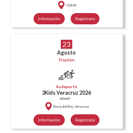
CDMX
Información
Regístrate
23
Agosto
Triatlón
Asdeporte
3Kids Veracruz 2026
Infantil
,
Boca del Río
Veracruz
Información
Regístrate