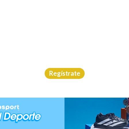
INICIO
CAL
 DE LOS VOLCANES 2
Carrera Trail
|
Puebla
|
14/3/2026
Regístrate