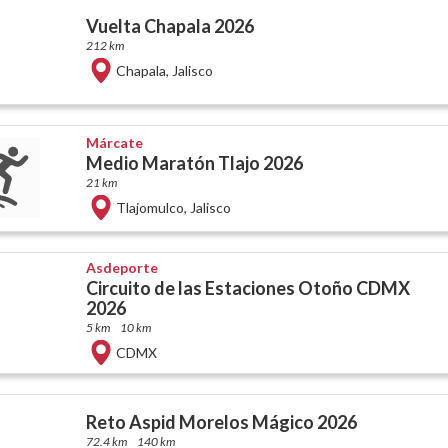
Vuelta Chapala 2026
212 km
Chapala
,
Jalisco
Márcate
Medio Maratón Tlajo 2026
21 km
Tlajomulco
,
Jalisco
Asdeporte
Circuito de las Estaciones Otoño CDMX
2026
5 km
10 km
CDMX
Reto Aspid Morelos Mágico 2026
72.4 km
140 km