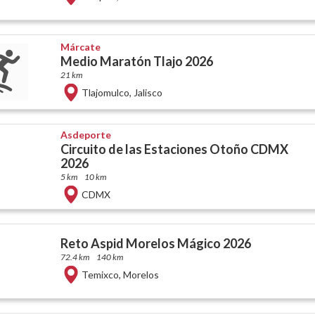
Márcate
Medio Maratón Tlajo 2026
21 km
Tlajomulco
,
Jalisco
Asdeporte
Circuito de las Estaciones Otoño CDMX
2026
5 km
10 km
CDMX
Reto Aspid Morelos Mágico 2026
72.4 km
140 km
Temixco
,
Morelos