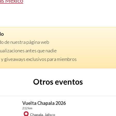
as México
do
do de nuestra página web
ctualizaciones antes que nadie
 y giveaways exclusivos para miembros
Otros eventos
Vuelta Chapala 2026
212 km
Chapala
,
Jalisco