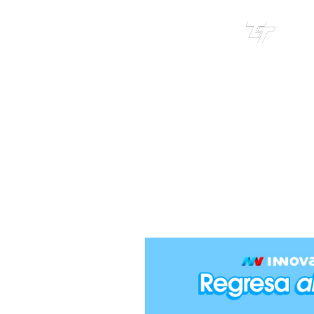
TRI
TOUR
EL AM
C