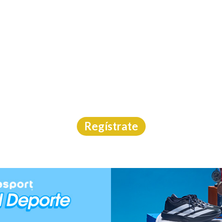
INICIO
CAL
EYAL HALF TRAIL MA
arrera Trail
|
Querétaro
|
Carreras México
|
12/7/202
Regístrate