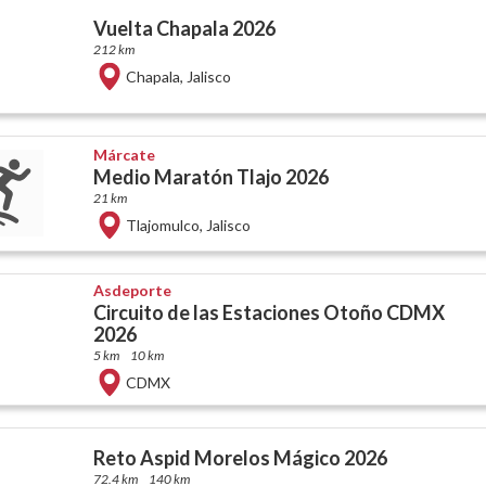
Vuelta Chapala 2026
212 km
Chapala
,
Jalisco
Márcate
Medio Maratón Tlajo 2026
21 km
Tlajomulco
,
Jalisco
Asdeporte
Circuito de las Estaciones Otoño CDMX
2026
5 km
10 km
CDMX
Reto Aspid Morelos Mágico 2026
72.4 km
140 km