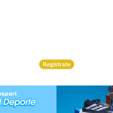
INICIO
CAL
AFÍO MTB X-PPIT-HÁ 
MTB
|
Yucatán
|
26/4/2026
Regístrate