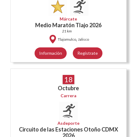
Márcate
Medio Maratón Tlajo 2026
21 km
,
Tlajomulco
Jalisco
Información
Regístrate
18
Octubre
Carrera
Asdeporte
Circuito de las Estaciones Otoño CDMX
2026