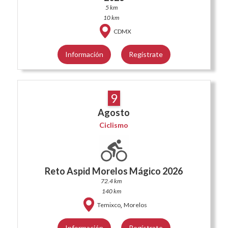
5 km
10 km
CDMX
Información
Regístrate
9
Agosto
Ciclismo
Reto Aspid Morelos Mágico 2026
72.4 km
140 km
,
Temixco
Morelos
Información
Regístrate