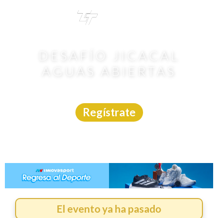
TRI
TOUR
DESAFÍO JICACAL
AGUAS ABIERTAS
Aguas Abiertas
|
Veracruz
|
Gran Retto
|
26/4/2026
Regístrate
El evento ya ha pasado