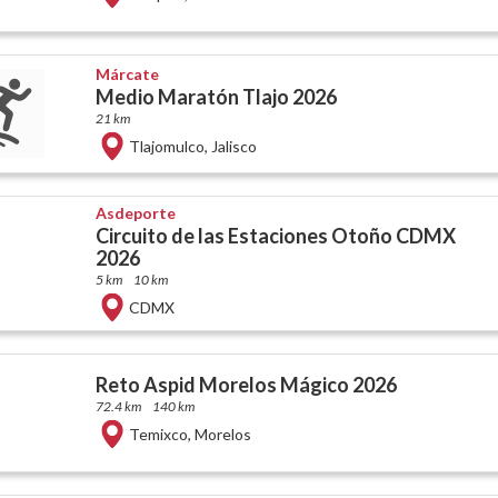
Márcate
Medio Maratón Tlajo 2026
21 km
Tlajomulco
,
Jalisco
Asdeporte
Circuito de las Estaciones Otoño CDMX
2026
5 km
10 km
CDMX
Reto Aspid Morelos Mágico 2026
72.4 km
140 km
Temixco
,
Morelos