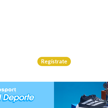
INICIO
CAL
O LIBRES AMANDO CO
Carrera
|
Coahuila
|
Go Time
|
28/6/2026
Regístrate