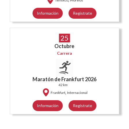
,
Temixco
Morelos
Información
Regístrate
25
Octubre
Carrera
Maratón de Frankfurt 2026
42 km
,
Frankfurt
Internacional
Información
Regístrate