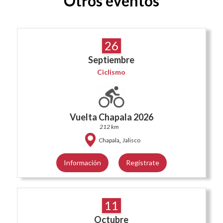
Otros eventos
26
Septiembre
Ciclismo
Vuelta Chapala 2026
212 km
,
Chapala
Jalisco
Información
Regístrate
11
Octubre