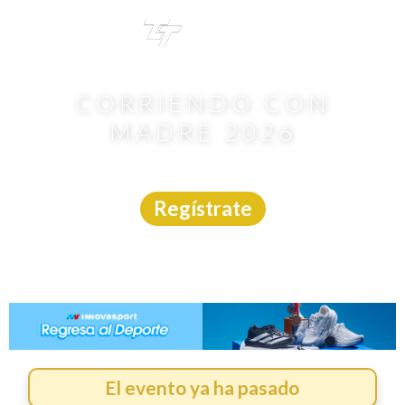
TRI
TOUR
CORRIENDO CON
MADRE 2026
Carrera
|
Tamaulipas
|
10/5/2026
Regístrate
El evento ya ha pasado