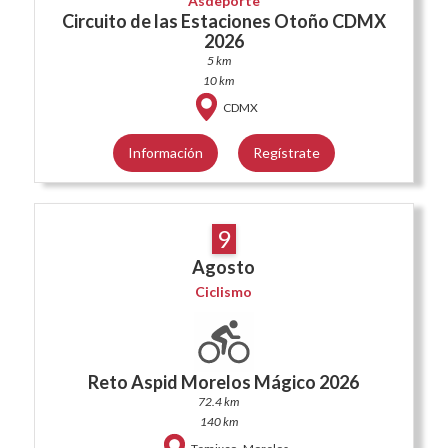
Asdeporte
Circuito de las Estaciones Otoño CDMX
2026
5 km
10 km
CDMX
Información
Regístrate
9
Agosto
Ciclismo
Reto Aspid Morelos Mágico 2026
72.4 km
140 km