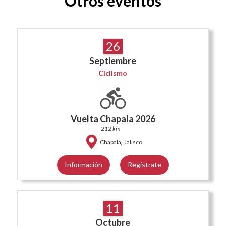
Otros eventos
26
Septiembre
Ciclismo
Vuelta Chapala 2026
212 km
,
Chapala
Jalisco
Información
Regístrate
11
Octubre