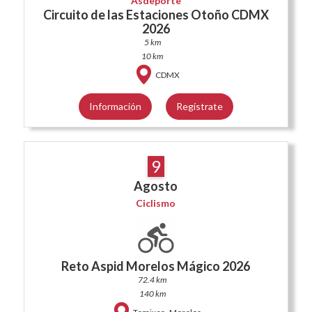
Asdeporte
Circuito de las Estaciones Otoño CDMX
2026
5 km
10 km
CDMX
Información
Regístrate
9
Agosto
Ciclismo
Reto Aspid Morelos Mágico 2026
72.4 km
140 km