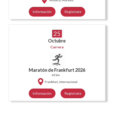
,
Temixco
Morelos
Información
Regístrate
25
Octubre
Carrera
Maratón de Frankfurt 2026
42 km
,
Frankfurt
Internacional
Información
Regístrate