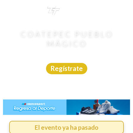
TRI
TOUR
COATEPEC PUEBLO
MÁGICO
Carrera
|
Veracruz
|
2/8/2026
Regístrate
El evento ya ha pasado