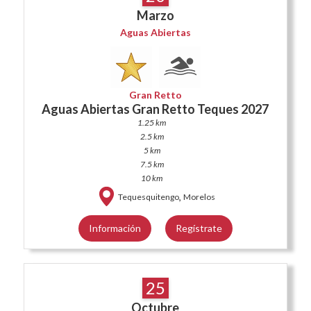
Marzo
Aguas Abiertas
Gran Retto
Aguas Abiertas Gran Retto Teques 2027
1.25 km
2.5 km
5 km
7.5 km
10 km
,
Tequesquitengo
Morelos
Información
Regístrate
25
Octubre