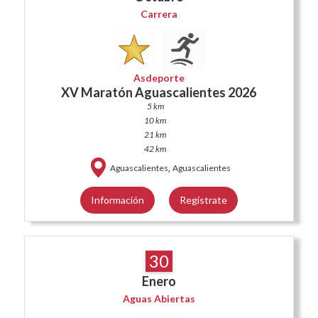
Carrera
Asdeporte
XV Maratón Aguascalientes 2026
5 km
10 km
21 km
42 km
,
Aguascalientes
Aguascalientes
Información
Regístrate
30
Enero
Aguas Abiertas