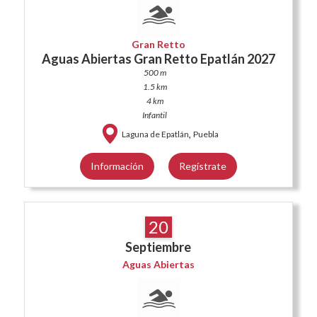
Gran Retto
Aguas Abiertas Gran Retto Epatlán 2027
500 m
1.5 km
4 km
Infantil
,
Laguna de Epatlán
Puebla
Información
Regístrate
20
Septiembre
Aguas Abiertas