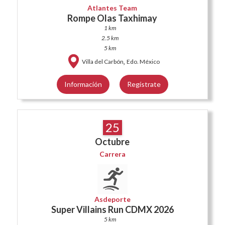
Atlantes Team
Rompe Olas Taxhimay
1 km
2.5 km
5 km
,
Villa del Carbón
Edo. México
Información
Regístrate
25
Octubre
Carrera
Asdeporte
Super Villains Run CDMX 2026
5 km