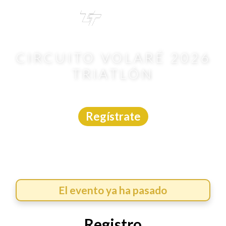
TRI
TOUR
CIRCUITO VOLARÉ 2026
TRIATLÓN
Triatlón
|
Yucatán
|
Volaré
|
12/7/2026
Regístrate
El evento ya ha pasado
Registro