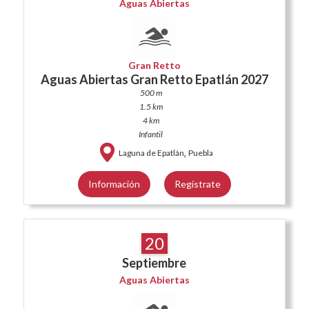
Aguas Abiertas
Gran Retto
Aguas Abiertas Gran Retto Epatlán 2027
500 m
1.5 km
4 km
Infantil
,
Laguna de Epatlán
Puebla
Información
Regístrate
20
Septiembre
Aguas Abiertas