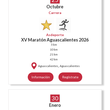
Octubre
Carrera
Asdeporte
XV Maratón Aguascalientes 2026
5 km
10 km
21 km
42 km
,
Aguascalientes
Aguascalientes
Información
Regístrate
30
Enero