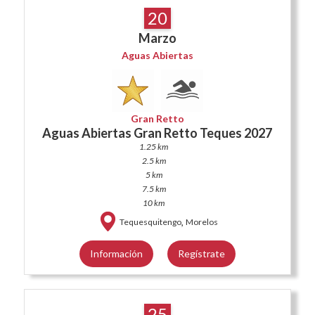
20
Marzo
Aguas Abiertas
Gran Retto
Aguas Abiertas Gran Retto Teques 2027
1.25 km
2.5 km
5 km
7.5 km
10 km
,
Tequesquitengo
Morelos
Información
Regístrate
25