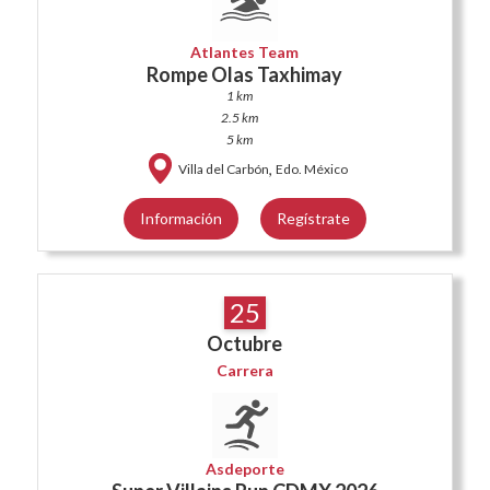
Atlantes Team
Rompe Olas Taxhimay
1 km
2.5 km
5 km
,
Villa del Carbón
Edo. México
Información
Regístrate
25
Octubre
Carrera
Asdeporte