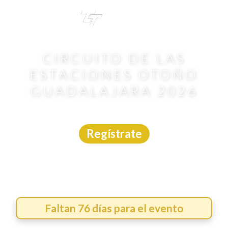
TRI
TOUR
CIRCUITO DE LAS
ESTACIONES OTOÑO
GUADALAJARA 2026
Carrera
|
Jalisco
|
Asdeporte
|
25/10/2026
Regístrate
Faltan 76 días para el evento