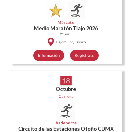
Márcate
Medio Maratón Tlajo 2026
21 km
,
Tlajomulco
Jalisco
Información
Regístrate
18
Octubre
Carrera
Asdeporte
Circuito de las Estaciones Otoño CDMX