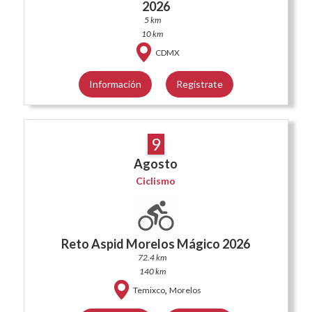
2026
5 km
10 km
CDMX
Información
Regístrate
9
Agosto
Ciclismo
Reto Aspid Morelos Mágico 2026
72.4 km
140 km
,
Temixco
Morelos