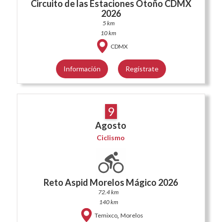
Circuito de las Estaciones Otoño CDMX
2026
5 km
10 km
CDMX
Información
Regístrate
9
Agosto
Ciclismo
Reto Aspid Morelos Mágico 2026
72.4 km
140 km
,
Temixco
Morelos