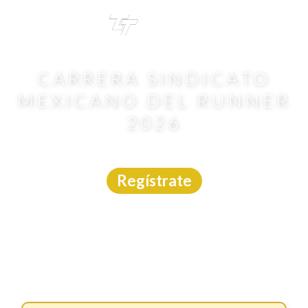
TRI
TOUR
CARRERA SINDICATO
MEXICANO DEL RUNNER
2026
Carrera
|
CDMX
|
Emoción Deportiva
|
9/8/2026
Regístrate