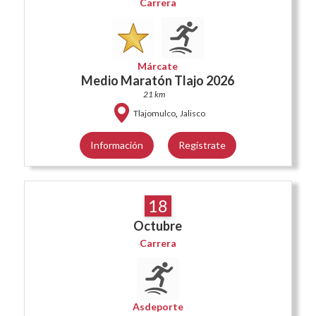
Carrera
Márcate
Medio Maratón Tlajo 2026
21 km
,
Tlajomulco
Jalisco
Información
Regístrate
18
Octubre
Carrera
Asdeporte