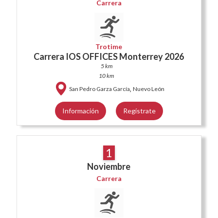
Carrera
Trotime
Carrera IOS OFFICES Monterrey 2026
5 km
10 km
,
San Pedro Garza García
Nuevo León
Información
Regístrate
1
Noviembre
Carrera