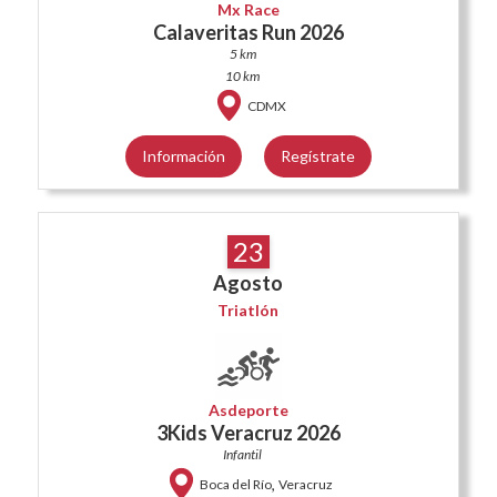
Mx Race
Calaveritas Run 2026
5 km
10 km
CDMX
Información
Regístrate
23
Agosto
Triatlón
Asdeporte
3Kids Veracruz 2026
Infantil
,
Boca del Río
Veracruz