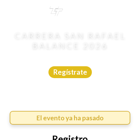
TRI
TOUR
CARRERA SAN RAFAEL
BALANCE 2026
Carrera
|
CDMX
|
Asdeporte
|
3/5/2026
Regístrate
El evento ya ha pasado
Registro