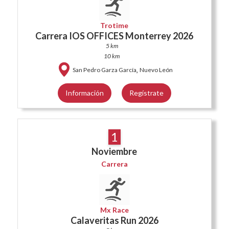
Trotime
Carrera IOS OFFICES Monterrey 2026
5 km
10 km
,
San Pedro Garza García
Nuevo León
Información
Regístrate
1
Noviembre
Carrera
Mx Race
Calaveritas Run 2026