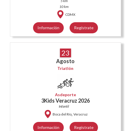
5 km
10 km
CDMX
Información
Regístrate
23
Agosto
Triatlón
Asdeporte
3Kids Veracruz 2026
Infantil
,
Boca del Río
Veracruz
Información
Regístrate