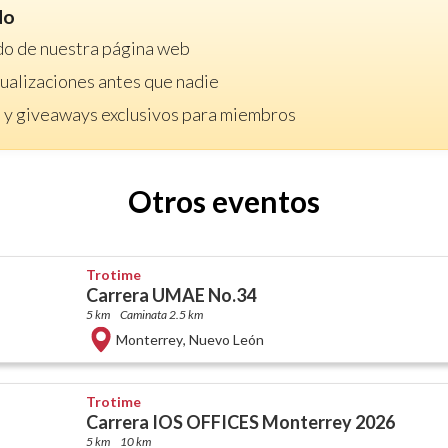
do
do de nuestra página web
ctualizaciones antes que nadie
 y giveaways exclusivos para miembros
Otros eventos
Trotime
Carrera UMAE No.34
5 km
Caminata 2.5 km
Monterrey
,
Nuevo León
Trotime
Carrera IOS OFFICES Monterrey 2026
5 km
10 km