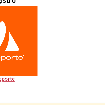
istro
eporte