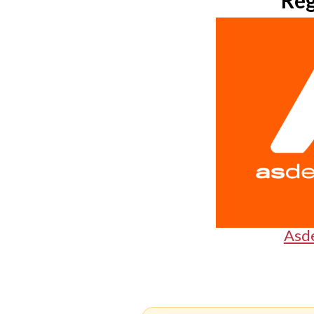
Reg
Asd