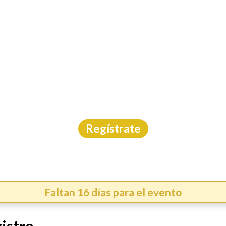
INICIO
CAL
RA SABA GUADALAJAR
Carrera
|
Jalisco
|
Asdeporte
|
23/8/2026
Regístrate
Faltan 16 días para el evento