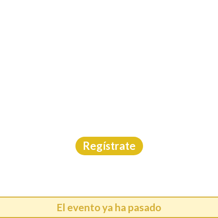
INICIO
CAL
A ROTARY INTERNACI
EDICIÓN
Carrera
|
Jalisco
|
Márcate
|
15/2/2026
Regístrate
El evento ya ha pasado