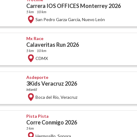
Carrera IOS OFFICES Monterrey 2026
5 km
10 km
San Pedro Garza García
,
Nuevo León
Mx Race
Calaveritas Run 2026
5 km
10 km
CDMX
Asdeporte
3Kids Veracruz 2026
Infantil
Boca del Río
,
Veracruz
Pista Pista
Corre Conmigo 2026
5 km
Hermosillo
,
Sonora