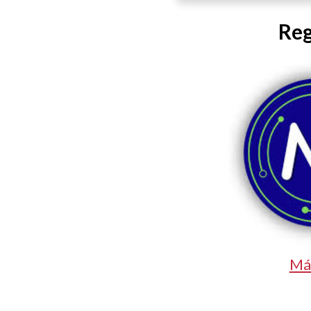
Reg
Má