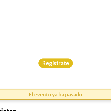
INICIO
CAL
RERA REYES CUERNA
Carrera
|
Morelos
|
Carreras México
|
4/1/2026
Regístrate
El evento ya ha pasado