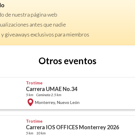
do
do de nuestra página web
ctualizaciones antes que nadie
 y giveaways exclusivos para miembros
Otros eventos
Trotime
Carrera UMAE No.34
5 km
Caminata 2.5 km
Monterrey
,
Nuevo León
Trotime
Carrera IOS OFFICES Monterrey 2026
5 km
10 km