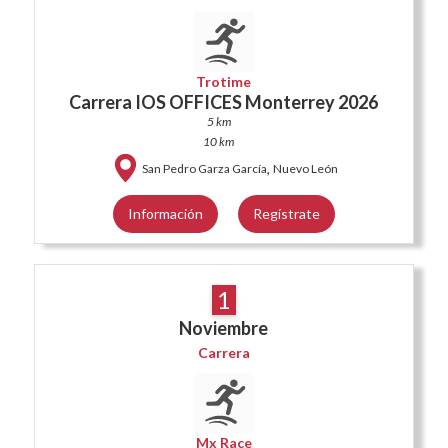
Trotime
Carrera IOS OFFICES Monterrey 2026
5 km
10 km
,
San Pedro Garza García
Nuevo León
Información
Regístrate
1
Noviembre
Carrera
Mx Race