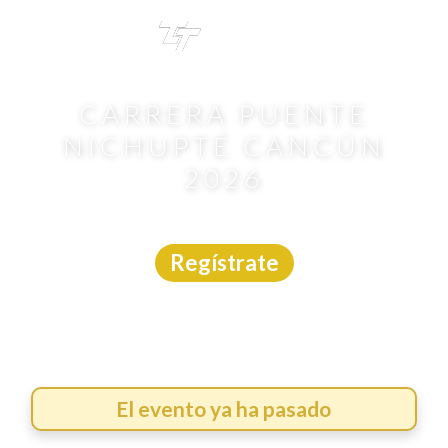
TRI
TOUR
CARRERA PUENTE
NICHUPTÉ CANCÚN
2026
Carrera
|
Quintana Roo
|
Asdeporte
|
3/5/2026
Regístrate
El evento ya ha pasado