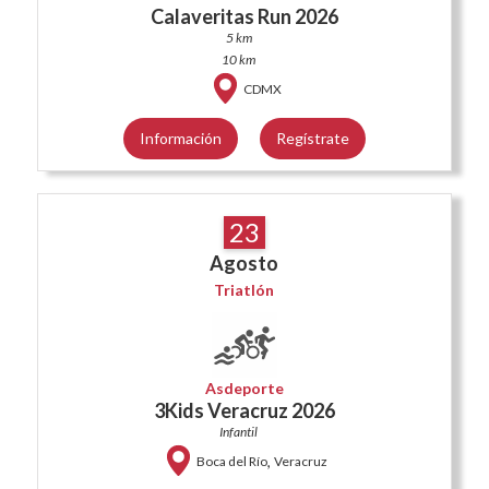
Calaveritas Run 2026
5 km
10 km
CDMX
Información
Regístrate
23
Agosto
Triatlón
Asdeporte
3Kids Veracruz 2026
Infantil
,
Boca del Río
Veracruz