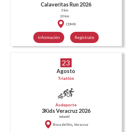
Calaveritas Run 2026
5 km
10 km
CDMX
Información
Regístrate
23
Agosto
Triatlón
Asdeporte
3Kids Veracruz 2026
Infantil
,
Boca del Río
Veracruz