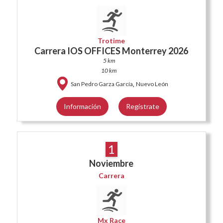
Trotime
Carrera IOS OFFICES Monterrey 2026
5 km
10 km
,
San Pedro Garza García
Nuevo León
Información
Regístrate
1
Noviembre
Carrera
Mx Race