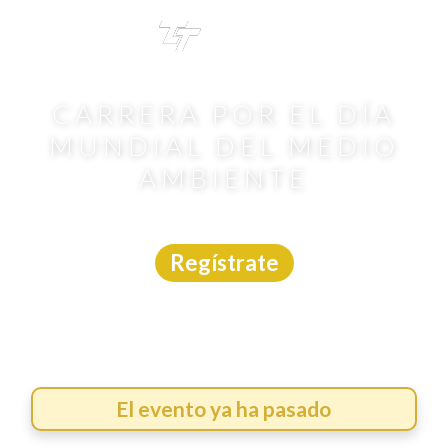
TRI
TOUR
CARRERA POR EL DÍA
MUNDIAL DEL MEDIO
AMBIENTE
Carrera
|
CDMX
|
Asdeporte
|
28/6/2026
Regístrate
El evento ya ha pasado