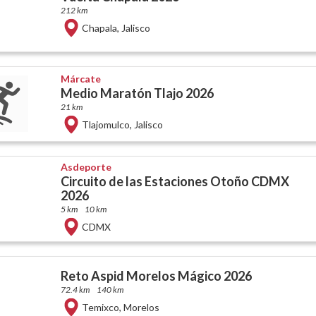
212 km
Chapala
,
Jalisco
Márcate
Medio Maratón Tlajo 2026
21 km
Tlajomulco
,
Jalisco
Asdeporte
Circuito de las Estaciones Otoño CDMX
2026
5 km
10 km
CDMX
Reto Aspid Morelos Mágico 2026
72.4 km
140 km
Temixco
,
Morelos