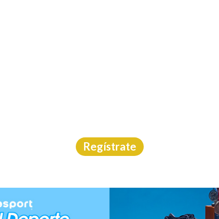
INICIO
CAL
PISADAS NATURALES 
PET FRIENDLY 2026
Carrera
|
CDMX
|
Emoción Deportiva
|
26/7/2026
Regístrate