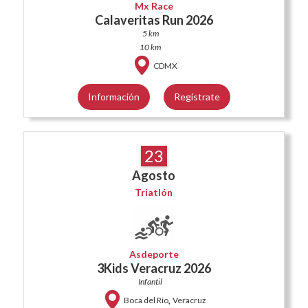
Mx Race
Calaveritas Run 2026
5 km
10 km
CDMX
Información
Regístrate
23
Agosto
Triatlón
Asdeporte
3Kids Veracruz 2026
Infantil
,
Boca del Río
Veracruz