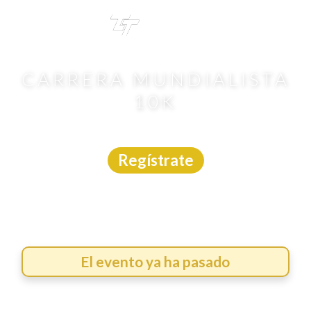
TRI
TOUR
CARRERA MUNDIALISTA
10K
Carrera
|
CDMX
|
19/7/2026
Regístrate
El evento ya ha pasado