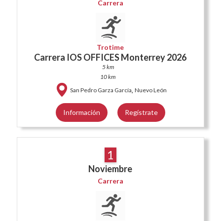
Carrera
Trotime
Carrera IOS OFFICES Monterrey 2026
5 km
10 km
,
San Pedro Garza García
Nuevo León
Información
Regístrate
1
Noviembre
Carrera