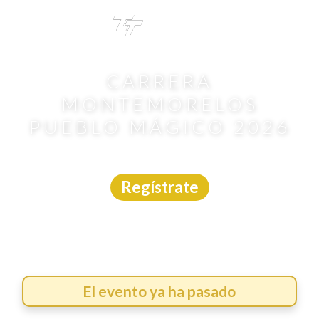
TRI
TOUR
CARRERA
MONTEMORELOS
PUEBLO MÁGICO 2026
Carrera
|
Nuevo León
|
Trotime
|
31/5/2026
Regístrate
El evento ya ha pasado