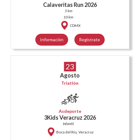
Calaveritas Run 2026
5 km
10 km
CDMX
Información
Regístrate
23
Agosto
Triatlón
Asdeporte
3Kids Veracruz 2026
Infantil
,
Boca del Río
Veracruz