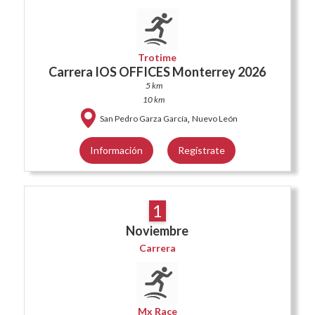
Trotime
Carrera IOS OFFICES Monterrey 2026
5 km
10 km
,
San Pedro Garza García
Nuevo León
Información
Regístrate
1
Noviembre
Carrera
Mx Race