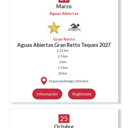
Marzo
Aguas Abiertas
Gran Retto
Aguas Abiertas Gran Retto Teques 2027
1.25 km
2.5 km
5 km
7.5 km
10 km
,
Tequesquitengo
Morelos
Información
Regístrate
25
Octubre