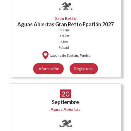
Gran Retto
Aguas Abiertas Gran Retto Epatlán 2027
500 m
1.5 km
4 km
Infantil
,
Laguna de Epatlán
Puebla
Información
Regístrate
20
Septiembre
Aguas Abiertas