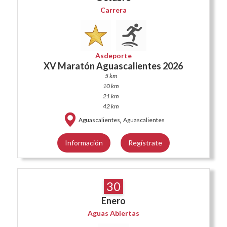
Carrera
Asdeporte
XV Maratón Aguascalientes 2026
5 km
10 km
21 km
42 km
,
Aguascalientes
Aguascalientes
Información
Regístrate
30
Enero
Aguas Abiertas