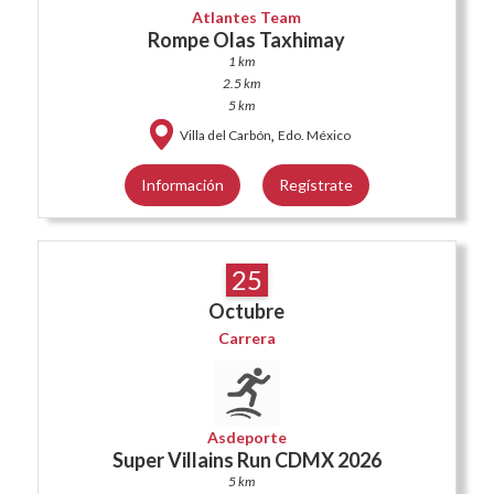
Atlantes Team
Rompe Olas Taxhimay
1 km
2.5 km
5 km
,
Villa del Carbón
Edo. México
Información
Regístrate
25
Octubre
Carrera
Asdeporte
Super Villains Run CDMX 2026
5 km