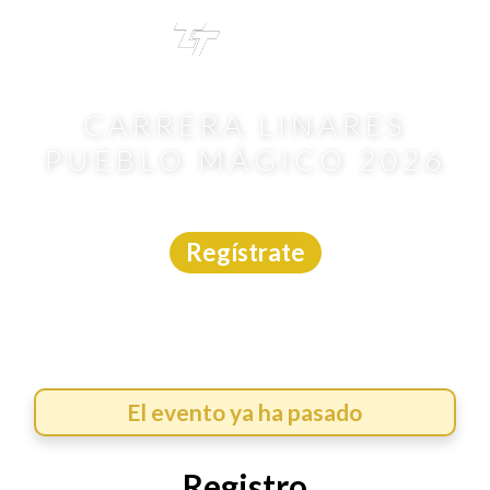
TRI
TOUR
CARRERA LINARES
PUEBLO MÁGICO 2026
Carrera
|
Nuevo León
|
Trotime
|
19/4/2026
Regístrate
El evento ya ha pasado
Registro