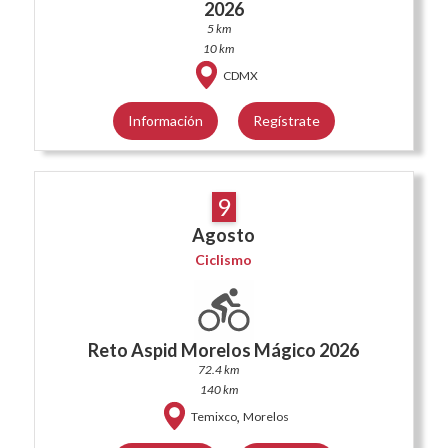
2026
5 km
10 km
CDMX
Información
Regístrate
9
Agosto
Ciclismo
Reto Aspid Morelos Mágico 2026
72.4 km
140 km
,
Temixco
Morelos