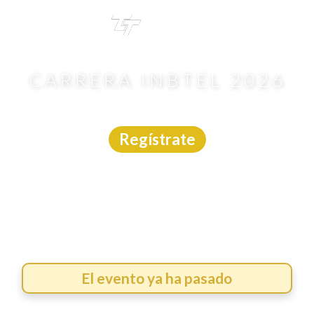
TRI
TOUR
CARRERA INBTEL 2026
Carrera
|
Tamaulipas
|
21/6/2026
Regístrate
El evento ya ha pasado