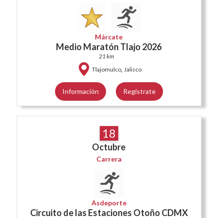
Márcate
Medio Maratón Tlajo 2026
21 km
,
Tlajomulco
Jalisco
Información
Regístrate
18
Octubre
Carrera
Asdeporte
Circuito de las Estaciones Otoño CDMX