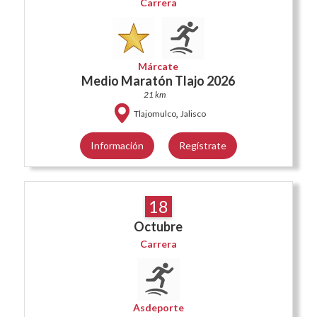
Carrera
Márcate
Medio Maratón Tlajo 2026
21 km
,
Tlajomulco
Jalisco
Información
Regístrate
18
Octubre
Carrera
Asdeporte