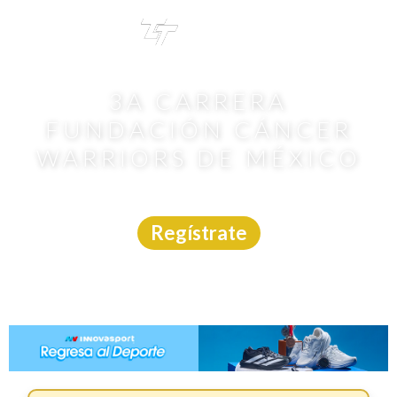
TRI
TOUR
3A CARRERA
FUNDACIÓN CÁNCER
WARRIORS DE MÉXICO
Carrera
|
CDMX
|
Asdeporte
|
15/2/2026
Regístrate