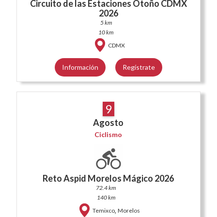
Circuito de las Estaciones Otoño CDMX
2026
5 km
10 km
CDMX
Información
Regístrate
9
Agosto
Ciclismo
Reto Aspid Morelos Mágico 2026
72.4 km
140 km
,
Temixco
Morelos