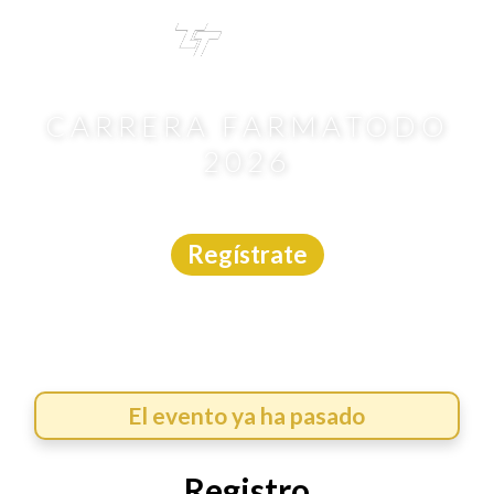
TRI
TOUR
CARRERA FARMATODO
2026
Carrera
|
CDMX
|
Márcate
|
21/3/2026
Regístrate
El evento ya ha pasado
Registro