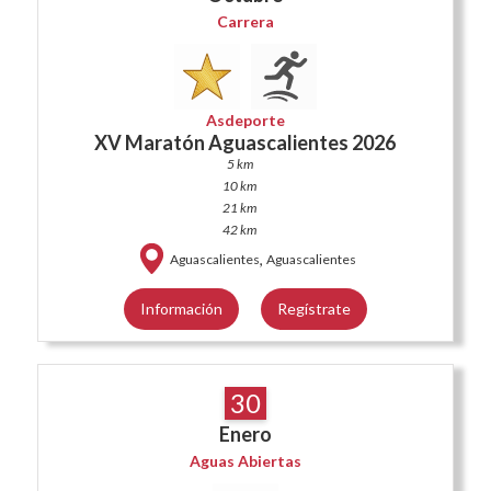
Carrera
Asdeporte
XV Maratón Aguascalientes 2026
5 km
10 km
21 km
42 km
,
Aguascalientes
Aguascalientes
Información
Regístrate
30
Enero
Aguas Abiertas