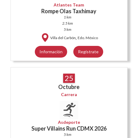
Atlantes Team
Rompe Olas Taxhimay
1 km
2.5 km
5 km
,
Villa del Carbón
Edo. México
Información
Regístrate
25
Octubre
Carrera
Asdeporte
Super Villains Run CDMX 2026
5 km