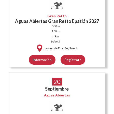
Gran Retto
Aguas Abiertas Gran Retto Epatlán 2027
500 m
1.5 km
4 km
Infantil
,
Laguna de Epatlán
Puebla
Información
Regístrate
20
Septiembre
Aguas Abiertas