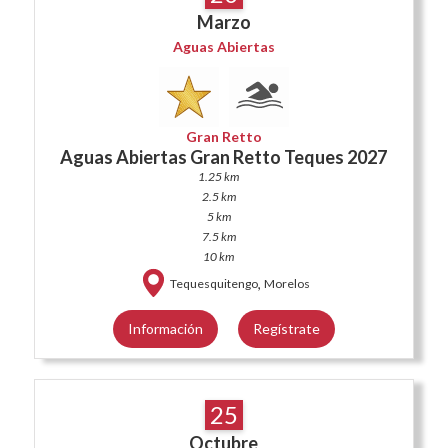
Marzo
Aguas Abiertas
Gran Retto
Aguas Abiertas Gran Retto Teques 2027
1.25 km
2.5 km
5 km
7.5 km
10 km
,
Tequesquitengo
Morelos
Información
Regístrate
25
Octubre