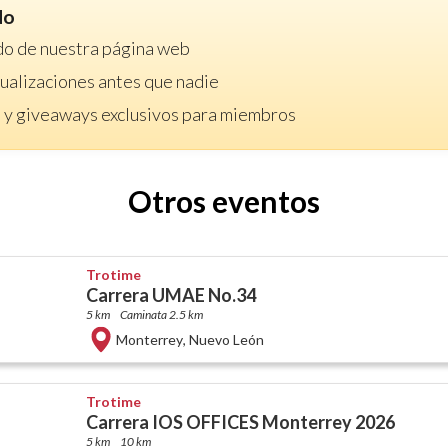
do
do de nuestra página web
ctualizaciones antes que nadie
 y giveaways exclusivos para miembros
Otros eventos
Trotime
Carrera UMAE No.34
5 km
Caminata 2.5 km
Monterrey
,
Nuevo León
Trotime
Carrera IOS OFFICES Monterrey 2026
5 km
10 km