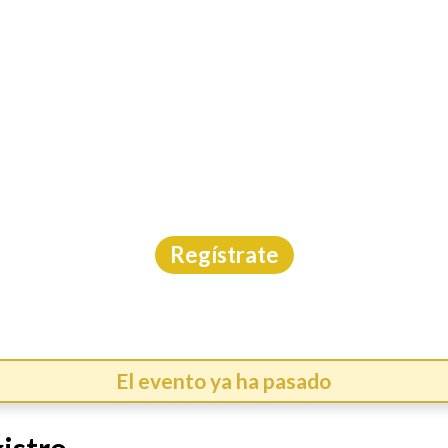
INICIO
CAL
RERA EXPO AUTO MOR
Carrera
|
Morelos
|
Carreras México
|
17/5/2026
Regístrate
El evento ya ha pasado