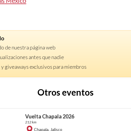
as México
do
do de nuestra página web
ctualizaciones antes que nadie
 y giveaways exclusivos para miembros
Otros eventos
Vuelta Chapala 2026
212 km
Chapala
,
Jalisco