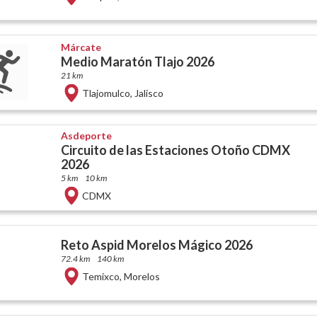
Márcate
Medio Maratón Tlajo 2026
21 km
Tlajomulco
,
Jalisco
Asdeporte
Circuito de las Estaciones Otoño CDMX
2026
5 km
10 km
CDMX
Reto Aspid Morelos Mágico 2026
72.4 km
140 km
Temixco
,
Morelos