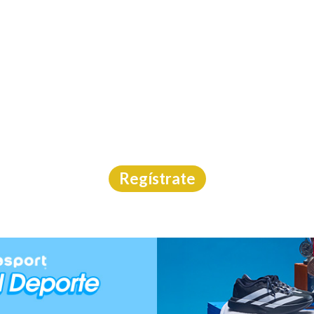
INICIO
CAL
CARRERA DE LA MUJE
Carrera
|
Morelos
|
Carreras México
|
22/3/2026
Regístrate