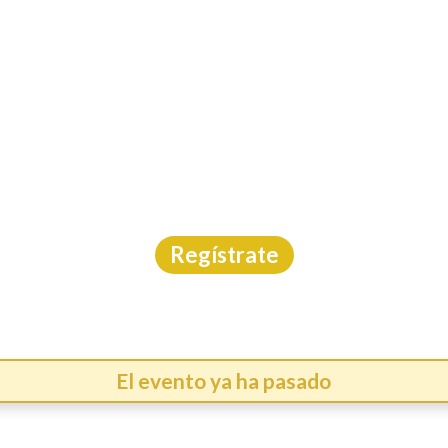
INICIO
CAL
RA DE COLORES BERNA
Carrera
|
Querétaro
|
7/6/2026
Regístrate
El evento ya ha pasado