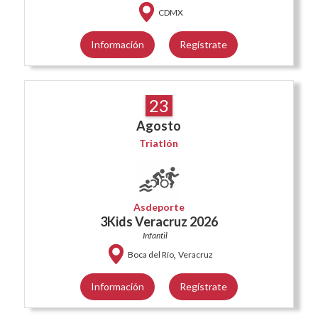
CDMX
Información
Regístrate
23
Agosto
Triatlón
Asdeporte
3Kids Veracruz 2026
Infantil
,
Boca del Río
Veracruz
Información
Regístrate