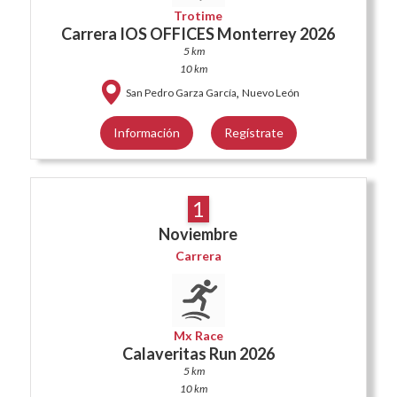
Trotime
Carrera IOS OFFICES Monterrey 2026
5 km
10 km
,
San Pedro Garza García
Nuevo León
Información
Regístrate
1
Noviembre
Carrera
Mx Race
Calaveritas Run 2026
5 km
10 km