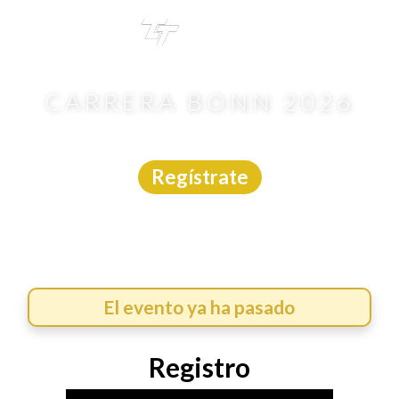
TRI
TOUR
CARRERA BONN 2026
Carrera
|
Puebla
|
Chronostart
|
25/7/2026
Regístrate
El evento ya ha pasado
Registro