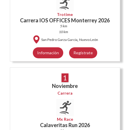
Trotime
Carrera IOS OFFICES Monterrey 2026
5 km
10 km
,
San Pedro Garza García
Nuevo León
Información
Regístrate
1
Noviembre
Carrera
Mx Race
Calaveritas Run 2026