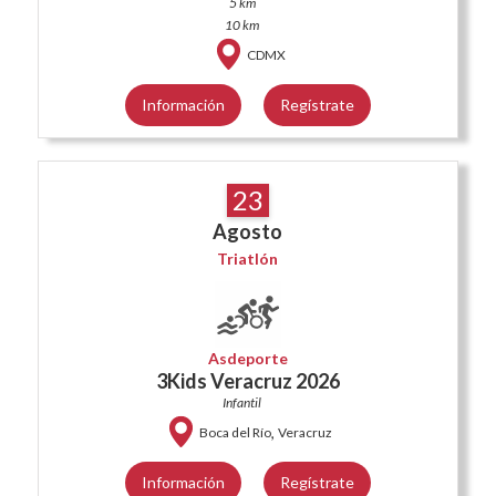
5 km
10 km
CDMX
Información
Regístrate
23
Agosto
Triatlón
Asdeporte
3Kids Veracruz 2026
Infantil
,
Boca del Río
Veracruz
Información
Regístrate