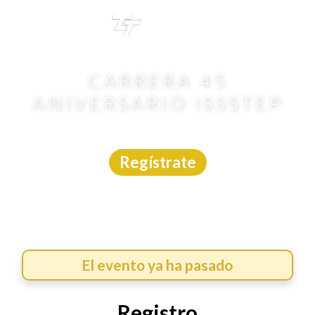
TRI
TOUR
CARRERA 45
ANIVERSARIO ISSSTEP
Carrera
|
Puebla
|
Chronostart
|
15/2/2026
Regístrate
El evento ya ha pasado
Registro