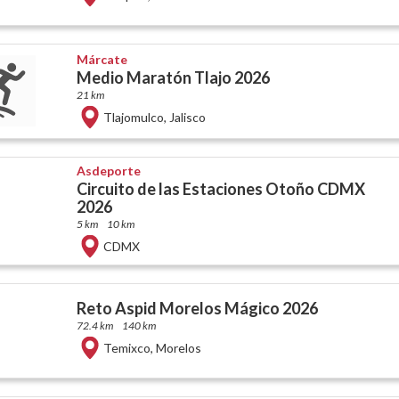
Márcate
Medio Maratón Tlajo 2026
21 km
Tlajomulco
,
Jalisco
Asdeporte
Circuito de las Estaciones Otoño CDMX
2026
5 km
10 km
CDMX
Reto Aspid Morelos Mágico 2026
72.4 km
140 km
Temixco
,
Morelos