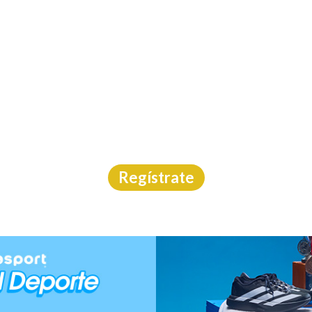
INICIO
CAL
CAMINO AL CIELO 202
Carrera
|
Guanajuato
|
Márcate
|
19/7/2026
Regístrate