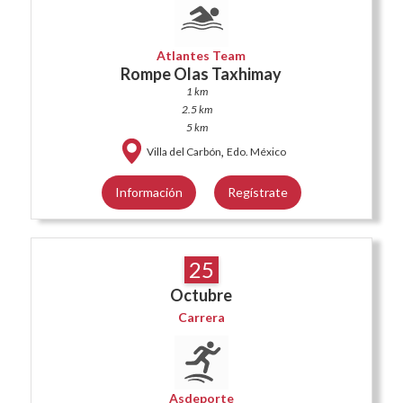
Atlantes Team
Rompe Olas Taxhimay
1 km
2.5 km
5 km
,
Villa del Carbón
Edo. México
Información
Regístrate
25
Octubre
Carrera
Asdeporte