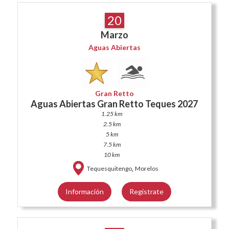
20
Marzo
Aguas Abiertas
Gran Retto
Aguas Abiertas Gran Retto Teques 2027
1.25 km
2.5 km
5 km
7.5 km
10 km
,
Tequesquitengo
Morelos
Información
Regístrate