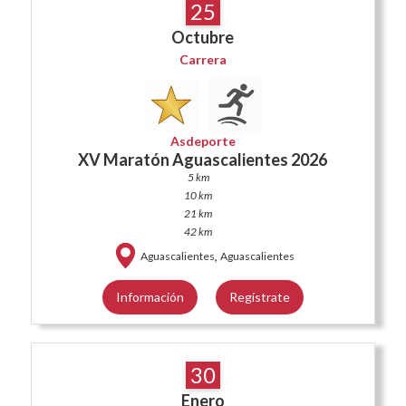
25
Octubre
Carrera
Asdeporte
XV Maratón Aguascalientes 2026
5 km
10 km
21 km
42 km
,
Aguascalientes
Aguascalientes
Información
Regístrate
30
Enero