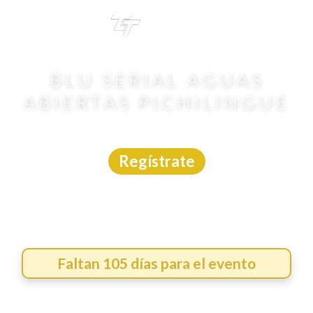
TRI
TOUR
BLU SERIAL AGUAS
ABIERTAS PICHILINGUE
Aguas Abiertas
|
B.C.S.
|
22/11/2026
Regístrate
Faltan 105 días para el evento