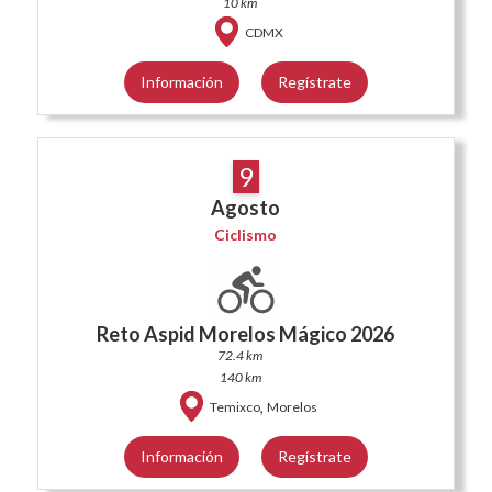
10 km
CDMX
Información
Regístrate
9
Agosto
Ciclismo
Reto Aspid Morelos Mágico 2026
72.4 km
140 km
,
Temixco
Morelos
Información
Regístrate