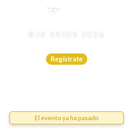
TRI
TOUR
BJX 1KIDS 2026
Carrera
|
Guanajuato
|
Márcate
|
26/4/2026
Regístrate
El evento ya ha pasado