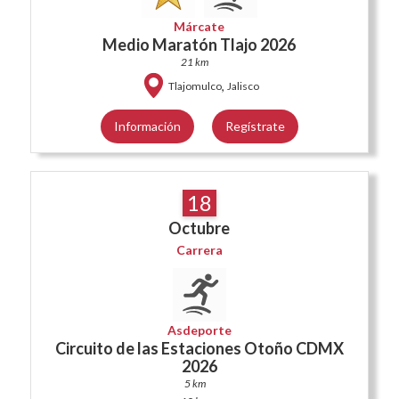
Márcate
Medio Maratón Tlajo 2026
21 km
,
Tlajomulco
Jalisco
Información
Regístrate
18
Octubre
Carrera
Asdeporte
Circuito de las Estaciones Otoño CDMX
2026
5 km