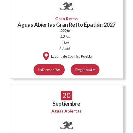
Gran Retto
Aguas Abiertas Gran Retto Epatlán 2027
500 m
1.5 km
4 km
Infantil
,
Laguna de Epatlán
Puebla
Información
Regístrate
20
Septiembre
Aguas Abiertas