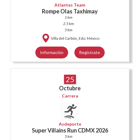
Atlantes Team
Rompe Olas Taxhimay
1 km
2.5 km
5 km
,
Villa del Carbón
Edo. México
Información
Regístrate
25
Octubre
Carrera
Asdeporte
Super Villains Run CDMX 2026
5 km