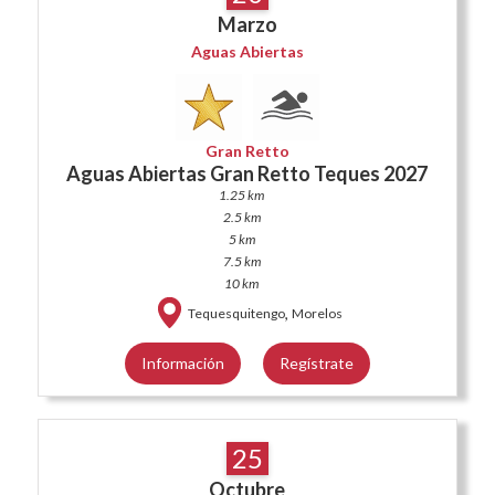
Marzo
Aguas Abiertas
Gran Retto
Aguas Abiertas Gran Retto Teques 2027
1.25 km
2.5 km
5 km
7.5 km
10 km
,
Tequesquitengo
Morelos
Información
Regístrate
25
Octubre