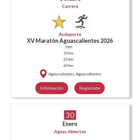
Carrera
Asdeporte
XV Maratón Aguascalientes 2026
5 km
10 km
21 km
42 km
,
Aguascalientes
Aguascalientes
Información
Regístrate
30
Enero
Aguas Abiertas