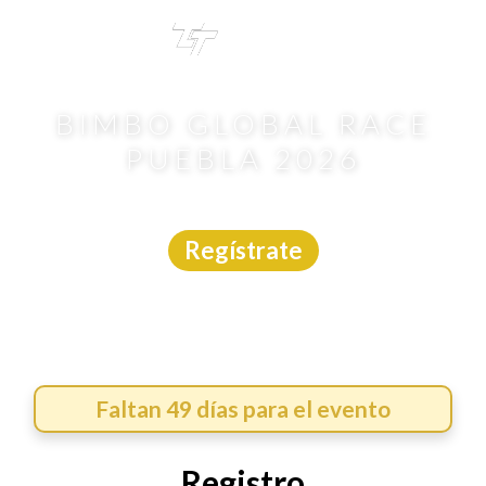
TRI
TOUR
BIMBO GLOBAL RACE
PUEBLA 2026
Carrera
|
Puebla
|
Asdeporte
|
27/9/2026
Regístrate
Faltan 49 días para el evento
Registro