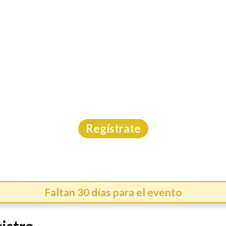
INICIO
CAL
ATMAN RUN CDMX 20
Carrera
|
CDMX
|
Asdeporte
|
6/9/2026
Regístrate
Faltan 30 días para el evento