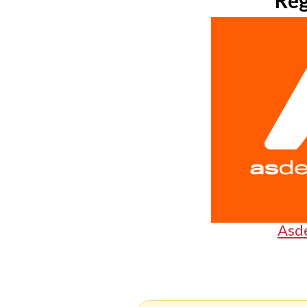
Reg
Asd