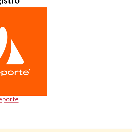
istro
eporte