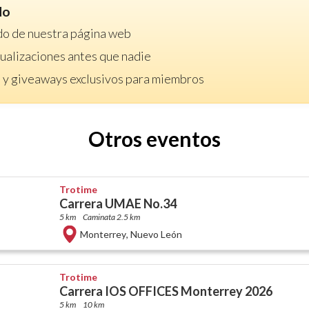
do
do de nuestra página web
ctualizaciones antes que nadie
 y giveaways exclusivos para miembros
Otros eventos
Trotime
Carrera UMAE No.34
5 km
Caminata 2.5 km
Monterrey
,
Nuevo León
Trotime
Carrera IOS OFFICES Monterrey 2026
5 km
10 km