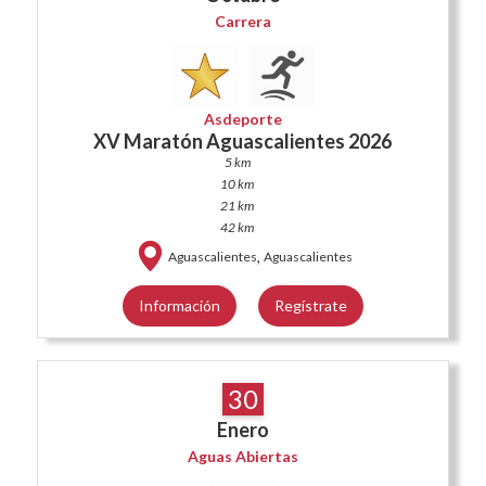
Carrera
Asdeporte
XV Maratón Aguascalientes 2026
5 km
10 km
21 km
42 km
,
Aguascalientes
Aguascalientes
Información
Regístrate
30
Enero
Aguas Abiertas