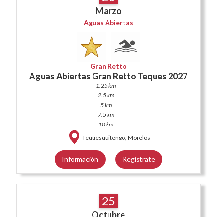
Marzo
Aguas Abiertas
Gran Retto
Aguas Abiertas Gran Retto Teques 2027
1.25 km
2.5 km
5 km
7.5 km
10 km
,
Tequesquitengo
Morelos
Información
Regístrate
25
Octubre