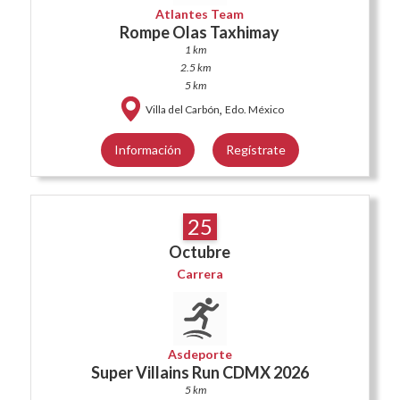
Atlantes Team
Rompe Olas Taxhimay
1 km
2.5 km
5 km
,
Villa del Carbón
Edo. México
Información
Regístrate
25
Octubre
Carrera
Asdeporte
Super Villains Run CDMX 2026
5 km