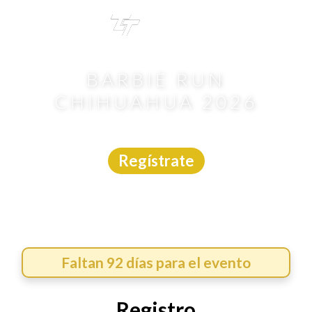
TRI
TOUR
BARBIE RUN
CHIHUAHUA 2026
Carrera
|
Chihuahua
|
Asdeporte
|
8/11/2026
Regístrate
Faltan 92 días para el evento
Registro