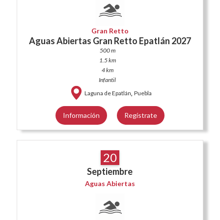
Gran Retto
Aguas Abiertas Gran Retto Epatlán 2027
500 m
1.5 km
4 km
Infantil
,
Laguna de Epatlán
Puebla
Información
Regístrate
20
Septiembre
Aguas Abiertas