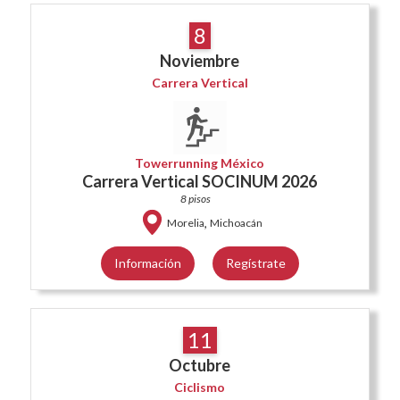
8
Noviembre
Carrera Vertical
Towerrunning México
Carrera Vertical SOCINUM 2026
8 pisos
,
Morelia
Michoacán
Información
Regístrate
11
Octubre
Ciclismo