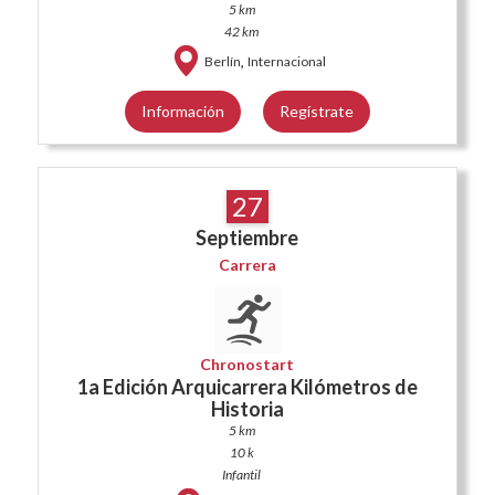
5 km
42 km
,
Berlín
Internacional
Información
Regístrate
27
Septiembre
Carrera
Chronostart
1a Edición Arquicarrera Kilómetros de
Historia
5 km
10 k
Infantil