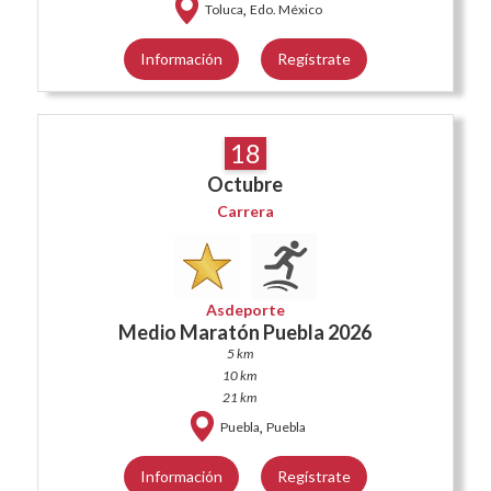
,
Toluca
Edo. México
Información
Regístrate
18
Octubre
Carrera
Asdeporte
Medio Maratón Puebla 2026
5 km
10 km
21 km
,
Puebla
Puebla
Información
Regístrate