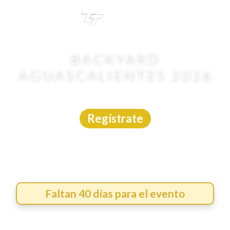
TRI
TOUR
BACKYARD
AGUASCALIENTES 2026
Carrera
|
Aguascalientes
|
19/9/2026
Regístrate
Faltan 40 días para el evento