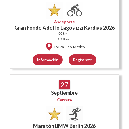
Asdeporte
Gran Fondo Adolfo Lagos izzi Kardias 2026
80 km
130 km
,
Toluca
Edo. México
Información
Regístrate
27
Septiembre
Carrera
Maratón BMW Berlín 2026