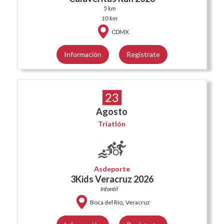
5 km
10 km
CDMX
Información
Regístrate
23
Agosto
Triatlón
Asdeporte
3Kids Veracruz 2026
Infantil
,
Boca del Río
Veracruz