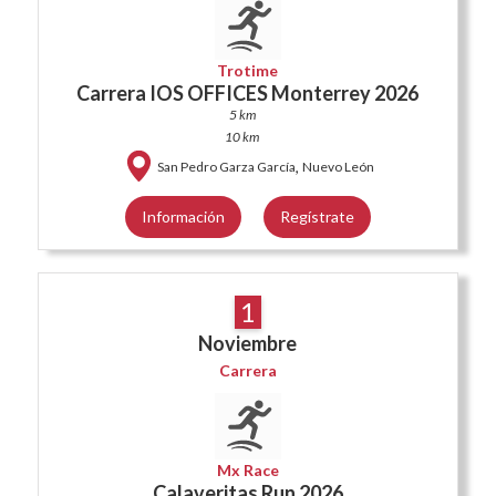
Trotime
Carrera IOS OFFICES Monterrey 2026
5 km
10 km
,
San Pedro Garza García
Nuevo León
Información
Regístrate
1
Noviembre
Carrera
Mx Race
Calaveritas Run 2026