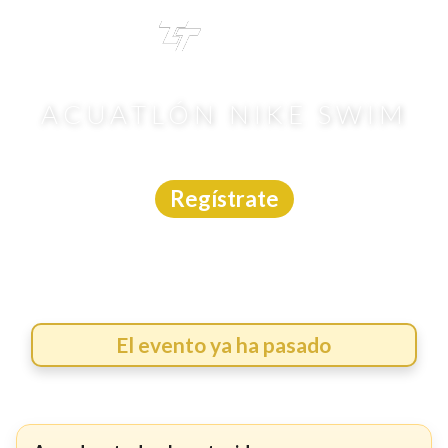
TRI
TOUR
ACUATLÓN NIKE SWIM
Aguas Abiertas
|
CDMX
|
22/3/2026
Regístrate
El evento ya ha pasado