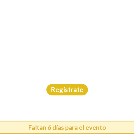
INICIO
CAL
IT BMW EXPERIENCE L
DE LOBOS
Ciclismo
|
Guanajuato
|
Márcate
|
15/8/2026
Regístrate
Faltan 6 días para el evento