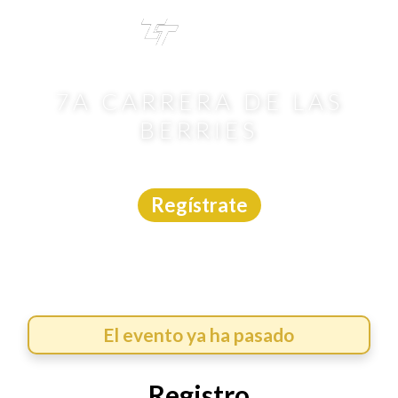
TRI
TOUR
7A CARRERA DE LAS
BERRIES
Carrera
|
Jalisco
|
Tim3
|
29/7/2026
Regístrate
El evento ya ha pasado
Registro