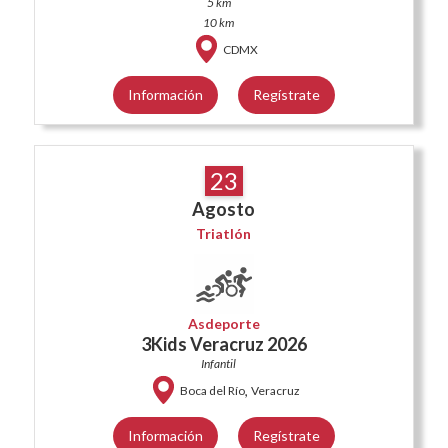
5 km
10 km
CDMX
Información
Regístrate
23
Agosto
Triatlón
Asdeporte
3Kids Veracruz 2026
Infantil
,
Boca del Río
Veracruz
Información
Regístrate